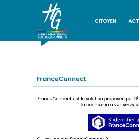
CITOYEN
ACT
FranceConnect
FranceConnect est la solution proposée par l’Ét
la connexion à vos services
S’identi
Qu’est-ce que FranceConnect ?