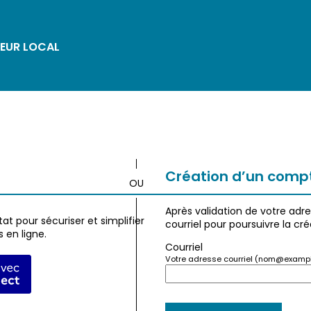
EUR LOCAL
*
Création d’un comp
Après validation de votre adr
at pour sécuriser et simplifier
courriel pour poursuivre la cr
 en ligne.
Courriel
Votre adresse courriel (nom@exampl
fier avec FranceConnect