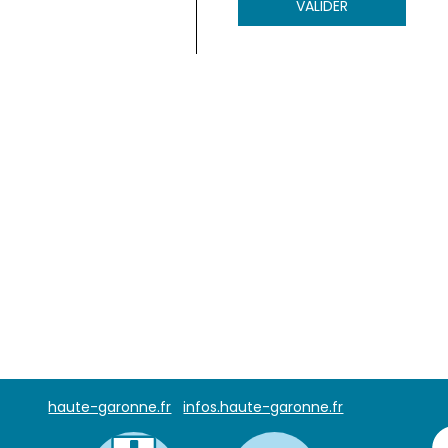
VALIDER
haute-garonne.fr
infos.haute-garonne.fr