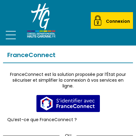
Connexion
Ouvrir le menu
CITOYEN
FranceConnect
ACTEUR LOCAL
FranceConnect est la solution proposée par l’État pour
MAIRIES
sécuriser et simplifier la connexion à vos services en
ligne.
ETABLISSEMENTS SCOLAIRES
S’identifier avec FranceConnec
TRANSPORTEURS
Qu’est-ce que FranceConnect ?
ÉCOLES DE MUSIQUE