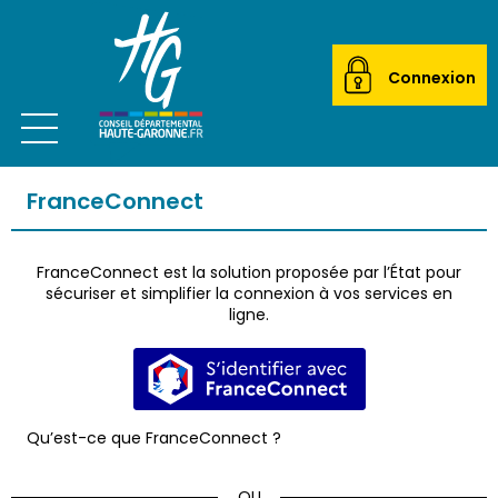
Connexion
Ouvrir le menu
CITOYEN
FranceConnect
ACTEUR LOCAL
FranceConnect est la solution proposée par l’État pour
MAIRIES
sécuriser et simplifier la connexion à vos services en
ligne.
ETABLISSEMENTS SCOLAIRES
S’identifier avec FranceConnec
TRANSPORTEURS
Qu’est-ce que FranceConnect ?
ÉCOLES DE MUSIQUE