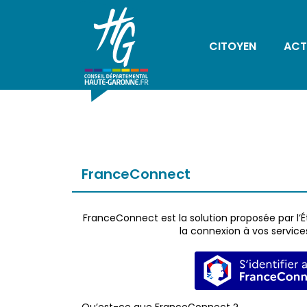
CITOYEN
ACT
FranceConnect
FranceConnect est la solution proposée par l’Ét
la connexion à vos services
S’identi
Qu’est-ce que FranceConnect ?