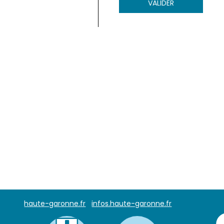
VALIDER
haute-garonne.fr
infos.haute-garonne.fr