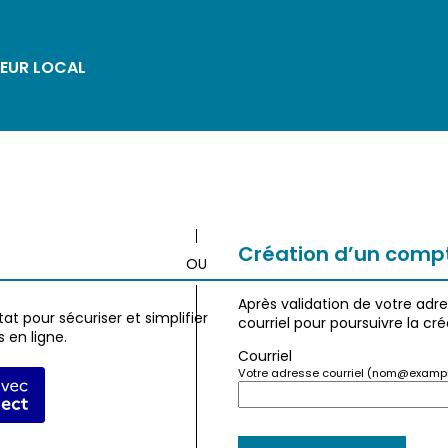
EUR LOCAL
*
Création d’un comp
Après validation de votre adr
at pour sécuriser et simplifier
courriel pour poursuivre la cr
 en ligne.
Courriel
Votre adresse courriel (nom@exampl
fier avec FranceConnect