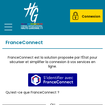
Connexion
Ouvrir le menu
CITOYEN
FranceConnect
ACTEUR LOCAL
FranceConnect est la solution proposée par l’État pour
MAIRIES
sécuriser et simplifier la connexion à vos services en
ligne.
ETABLISSEMENTS SCOLAIRES
S’identifier avec FranceConnec
TRANSPORTEURS
Qu’est-ce que FranceConnect ?
ÉCOLES DE MUSIQUE