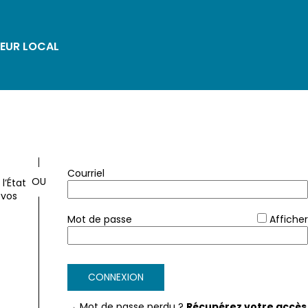
EUR LOCAL
*
Courriel
l’État
 vos
*
Mot de passe
Afficher
FranceConnect
CONNEXION
→ Mot de passe perdu ?
Récupérez votre accès 