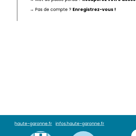
→ Pas de compte ?
Enregistrez-vous !
haute-garonne.fr
infos.haute-garonne.fr