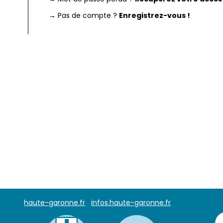
→ Pas de compte ?
Enregistrez-vous !
haute-garonne.fr
infos.haute-garonne.fr