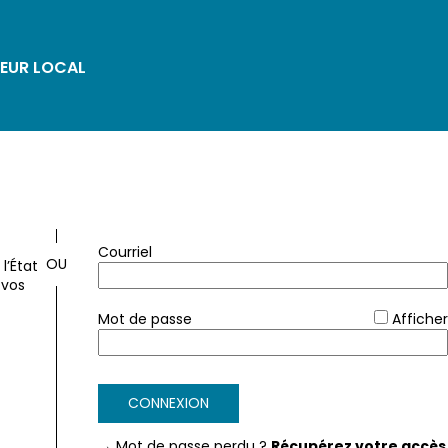
EUR LOCAL
*
Courriel
l’État
 vos
*
Mot de passe
Afficher
FranceConnect
CONNEXION
→ Mot de passe perdu ?
Récupérez votre accès 