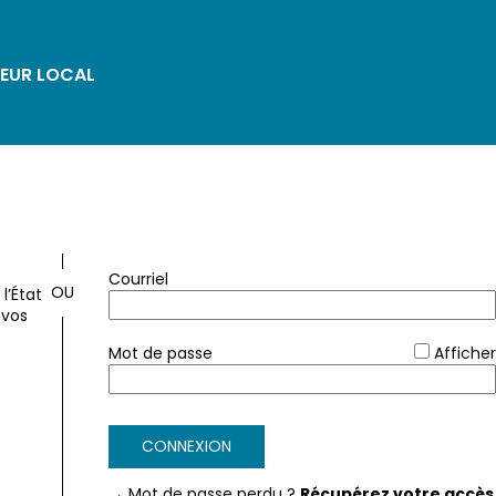
EUR LOCAL
*
Courriel
l’État
 vos
*
Mot de passe
Afficher
FranceConnect
CONNEXION
→ Mot de passe perdu ?
Récupérez votre accès 