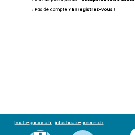
→ Pas de compte ?
Enregistrez-vous !
haute-garonne.fr
infos.haute-garonne.fr